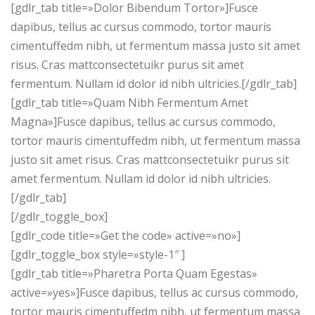
[gdlr_tab title=»Dolor Bibendum Tortor»]Fusce
dapibus, tellus ac cursus commodo, tortor mauris
cimentuffedm nibh, ut fermentum massa justo sit amet
risus. Cras mattconsectetuikr purus sit amet
fermentum. Nullam id dolor id nibh ultricies.[/gdlr_tab]
[gdlr_tab title=»Quam Nibh Fermentum Amet
Magna»]Fusce dapibus, tellus ac cursus commodo,
tortor mauris cimentuffedm nibh, ut fermentum massa
justo sit amet risus. Cras mattconsectetuikr purus sit
amet fermentum. Nullam id dolor id nibh ultricies.
[/gdlr_tab]
[/gdlr_toggle_box]
[gdlr_code title=»Get the code» active=»no»]
[gdlr_toggle_box style=»style-1″ ]
[gdlr_tab title=»Pharetra Porta Quam Egestas»
active=»yes»]Fusce dapibus, tellus ac cursus commodo,
tortor mauris cimentuffedm nibh, ut fermentum massa