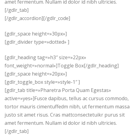
amet fermentum. Nullam id dolor id nibh ultricies.
[/gdlr_tab]
[/gdlr_accordion][/gdlr_code]
[gdlr_space height=»30px»]
[gdlr_divider type=»dotted» ]
[gdlr_heading tag=»h3″ size=»22px»
font_weight=»normal»]Toggle Box[/gdlr_heading]
[gdlr_space height=»20px»]
[gdlr_toggle_box style=»style-1″ ]
[gdlr_tab title=»Pharetra Porta Quam Egestas»
active=»yes»]Fusce dapibus, tellus ac cursus commodo,
tortor mauris cimentuffedm nibh, ut fermentum massa
justo sit amet risus. Cras mattconsectetuikr purus sit
amet fermentum. Nullam id dolor id nibh ultricies.
[/gdlr_tab]