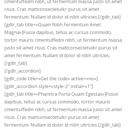
cimentuffedm nibh, ut fermentum massa justo sit amet
risus. Cras mattconsectetuikr purus sit amet
fermentum. Nullam id dolor id nibh ultricies.[/gdlr_tab]
[gdlr_tab title=»Quam Nibh Fermentum Amet
Magna»]Fusce dapibus, tellus ac cursus commodo,
tortor mauris cimentuffedm nibh, ut fermentum massa
justo sit amet risus. Cras mattconsectetuikr purus sit
amet fermentum. Nullam id dolor id nibh ultricies.
[/gdlr_tab]
[/gdlr_accordion]
[gdlr_code title=»Get the code» active=»no»]
[gdlr_accordion style=»style-2″ initial=»1″]
[gdlr_tab title=»Pharetra Porta Quam Egestas»]Fusce
dapibus, tellus ac cursus commodo, tortor mauris
cimentuffedm nibh, ut fermentum massa justo sit amet
risus. Cras mattconsectetuikr purus sit amet
fermentum. Nullam id dolor id nibh ultricies.[/gdlr_tab]