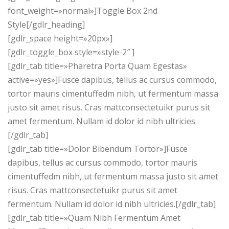
font_weight=»normal»]Toggle Box 2nd
Style[/gdlr_heading]
[gdlr_space height=»20px»]
[gdlr_toggle_box style=»style-2″ ]
[gdlr_tab title=»Pharetra Porta Quam Egestas»
active=»yes»]Fusce dapibus, tellus ac cursus commodo,
tortor mauris cimentuffedm nibh, ut fermentum massa
justo sit amet risus. Cras mattconsectetuikr purus sit
amet fermentum. Nullam id dolor id nibh ultricies.
[/gdlr_tab]
[gdlr_tab title=»Dolor Bibendum Tortor»]Fusce
dapibus, tellus ac cursus commodo, tortor mauris
cimentuffedm nibh, ut fermentum massa justo sit amet
risus. Cras mattconsectetuikr purus sit amet
fermentum. Nullam id dolor id nibh ultricies.[/gdlr_tab]
[gdlr_tab title=»Quam Nibh Fermentum Amet