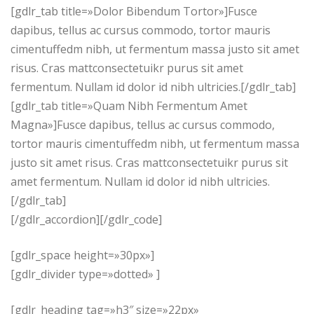
[gdlr_tab title=»Dolor Bibendum Tortor»]Fusce
dapibus, tellus ac cursus commodo, tortor mauris
cimentuffedm nibh, ut fermentum massa justo sit amet
risus. Cras mattconsectetuikr purus sit amet
fermentum. Nullam id dolor id nibh ultricies.[/gdlr_tab]
[gdlr_tab title=»Quam Nibh Fermentum Amet
Magna»]Fusce dapibus, tellus ac cursus commodo,
tortor mauris cimentuffedm nibh, ut fermentum massa
justo sit amet risus. Cras mattconsectetuikr purus sit
amet fermentum. Nullam id dolor id nibh ultricies.
[/gdlr_tab]
[/gdlr_accordion][/gdlr_code]
[gdlr_space height=»30px»]
[gdlr_divider type=»dotted» ]
[gdlr_heading tag=»h3″ size=»22px»