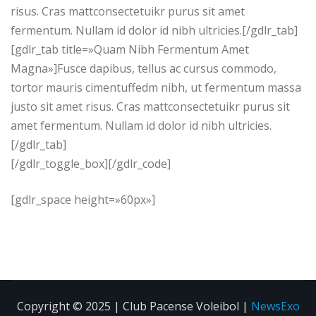
risus. Cras mattconsectetuikr purus sit amet
fermentum. Nullam id dolor id nibh ultricies.[/gdlr_tab]
[gdlr_tab title=»Quam Nibh Fermentum Amet
Magna»]Fusce dapibus, tellus ac cursus commodo,
tortor mauris cimentuffedm nibh, ut fermentum massa
justo sit amet risus. Cras mattconsectetuikr purus sit
amet fermentum. Nullam id dolor id nibh ultricies.
[/gdlr_tab]
[/gdlr_toggle_box][/gdlr_code]
[gdlr_space height=»60px»]
Copyright © 2025 | Club Pacense Voleibol
|
NewsExo