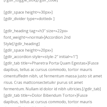
[/gdlr_toggle_box][/gdlr_code]
[gdlr_space height=»30px»]
[gdlr_divider type=»dotted» ]
[gdlr_heading tag=»h3″ size=»22px»
font_weight=»normal»]Accordion 2nd
Style[/gdlr_heading]
[gdlr_space height=»20px»]
[gdlr_accordion style=»style-2″ initial=»1″]
[gdlr_tab title=»Pharetra Porta Quam Egestas»]Fusce
dapibus, tellus ac cursus commodo, tortor mauris
cimentuffedm nibh, ut fermentum massa justo sit amet
risus. Cras mattconsectetuikr purus sit amet
fermentum. Nullam id dolor id nibh ultricies.[/gdlr_tab]
[gdlr_tab title=»Dolor Bibendum Tortor»]Fusce
dapibus, tellus ac cursus commodo, tortor mauris