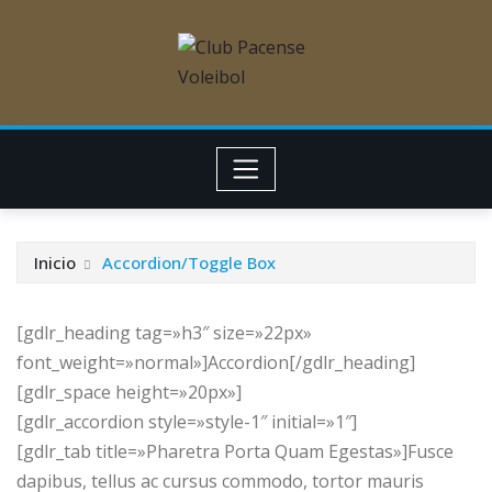
Inicio
Accordion/Toggle Box
[gdlr_heading tag=»h3″ size=»22px»
font_weight=»normal»]Accordion[/gdlr_heading]
[gdlr_space height=»20px»]
[gdlr_accordion style=»style-1″ initial=»1″]
[gdlr_tab title=»Pharetra Porta Quam Egestas»]Fusce
dapibus, tellus ac cursus commodo, tortor mauris