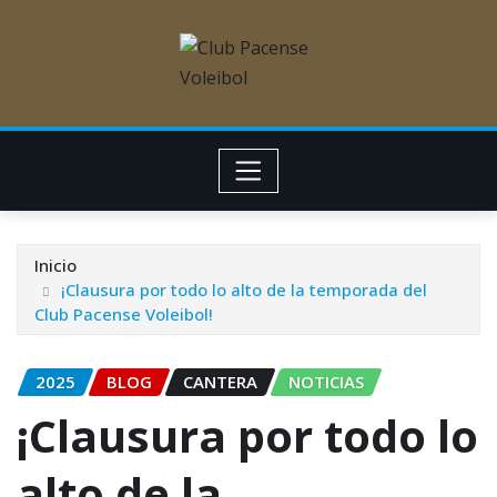
Inicio
¡Clausura por todo lo alto de la temporada del
Club Pacense Voleibol!
2025
BLOG
CANTERA
NOTICIAS
¡Clausura por todo lo
alto de la