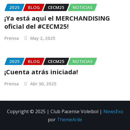
2025
BLOG
CECM25
NOTICIAS
¡Ya está aquí el MERCHANDISING
oficial del #CECM25!
Prensa
May 2, 2025
2025
BLOG
CECM25
NOTICIAS
¡Cuenta atrás iniciada!
Prensa
Abr 30, 2025
Copyright © 2025 | Club Pacense Voleibol
|
NewsExo
por
ThemeArile