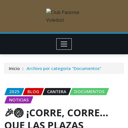
Inicio
Archivo por categoría "Documentos"
2025
BLOG
CANTERA
DOCUMENTOS
NOTICIAS
🎉🏐 ¡CORRE, CORRE…
QUE LAS PLAZAS