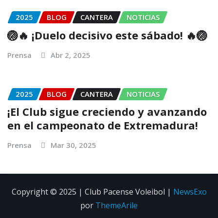
2025
BLOG
CANTERA
NOTICIAS
🏐🔥 ¡Duelo decisivo este sábado! 🔥🏐
Prensa
Abr 2, 2025
2025
BLOG
CANTERA
NOTICIAS
¡El Club sigue creciendo y avanzando
en el campeonato de Extremadura!
Prensa
Mar 30, 2025
Copyright © 2025 | Club Pacense Voleibol
|
NewsExo
por
ThemeArile