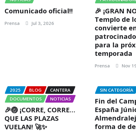
Comunicado oficial!!
🎉 ¡GRAN NO
Templo de l
Prensa
Jul 3, 2026
convierte e
patrocinador
para la pró
temporada
Prensa
Nov 1
2025
BLOG
CANTERA
SIN CATEGORÍA
DOCUMENTOS
NOTICIAS
Fin del Cam
España Júni
🎉🏐 ¡CORRE, CORRE…
Almendralej
QUE LAS PLAZAS
forma de de
VUELAN! 🚀✨