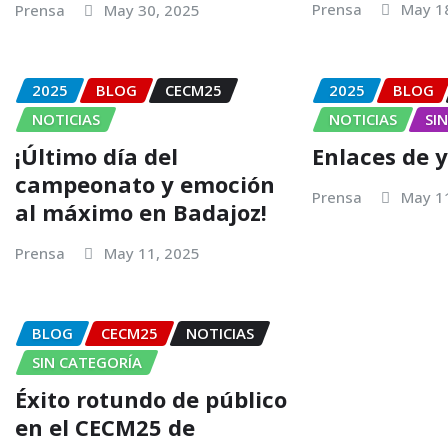
Prensa
May 1
Prensa
May 30, 2025
2025
BLOG
CECM25
2025
BLOG
NOTICIAS
NOTICIAS
SI
¡Último día del
Enlaces de 
campeonato y emoción
Prensa
May 1
al máximo en Badajoz!
Prensa
May 11, 2025
BLOG
CECM25
NOTICIAS
SIN CATEGORÍA
Éxito rotundo de público
en el CECM25 de