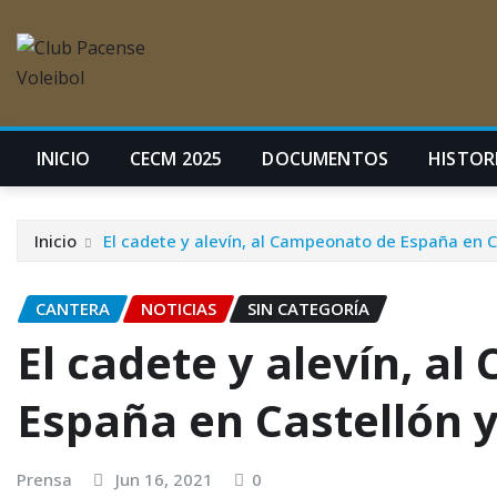
INICIO
CECM 2025
DOCUMENTOS
HISTORI
Inicio
El cadete y alevín, al Campeonato de España en Ca
CANTERA
NOTICIAS
SIN CATEGORÍA
El cadete y alevín, a
España en Castellón y
Prensa
Jun 16, 2021
0