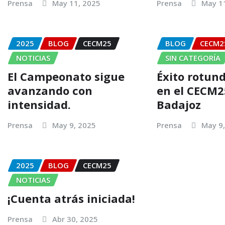
Prensa
May 11, 2025
Prensa
May 1
2025
BLOG
CECM25
BLOG
CECM2
NOTICIAS
SIN CATEGORÍA
El Campeonato sigue
Éxito rotun
avanzando con
en el CECM2
intensidad.
Badajoz
Prensa
May 9, 2025
Prensa
May 9
2025
BLOG
CECM25
NOTICIAS
¡Cuenta atrás iniciada!
Prensa
Abr 30, 2025