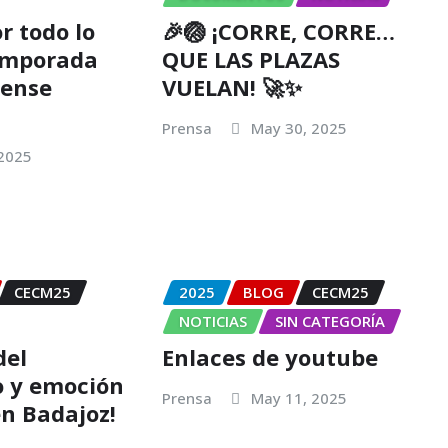
r todo lo
🎉🏐 ¡CORRE, CORRE…
temporada
QUE LAS PLAZAS
cense
VUELAN! 🚀✨
Prensa
May 30, 2025
 2025
CECM25
2025
BLOG
CECM25
NOTICIAS
SIN CATEGORÍA
del
Enlaces de youtube
 y emoción
Prensa
May 11, 2025
n Badajoz!