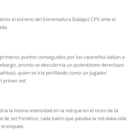
íamos el estreno del Extremadura Badajoz CPV ante el
ada.
os primeros puntos conseguidos por los cacereños daban a
 embargo, pronto se descubriría un potentísimo derechazo
hahbazi, quien se iría perfilando como un jugador
l primer set.
ía la misma intensidad en la red que en el resto de la
al de set frenético, cada balón que pasaba la red daba vida
r el empate.