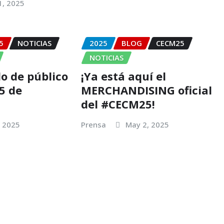
1, 2025
5
NOTICIAS
2025
BLOG
CECM25
NOTICIAS
do de público
¡Ya está aquí el
5 de
MERCHANDISING oficial
del #CECM25!
, 2025
Prensa
May 2, 2025