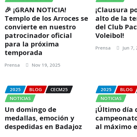
🎉 ¡GRAN NOTICIA!
¡Clausura po
Templo de los Arroces se
alto de la 
convierte en nuestro
del Club Pa
patrocinador oficial
Voleibol!
para la próxima
Prensa
Jun 7,
temporada
Prensa
Nov 19, 2025
2025
BLOG
CECM25
2025
BLOG
NOTICIAS
NOTICIAS
Un domingo de
¡Último día 
medallas, emoción y
campeonato
despedidas en Badajoz
al máximo e