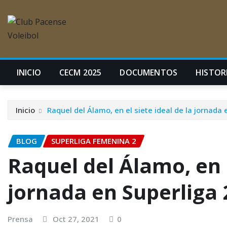
INICIO
CECM 2025
DOCUMENTOS
HISTORI
Inicio
Raquel del Álamo, en el siete ideal de la jornada 
BLOG
SUPERLIGA FEMENINA 2
Raquel del Álamo, en e
jornada en Superliga 
Prensa
Oct 27, 2021
0