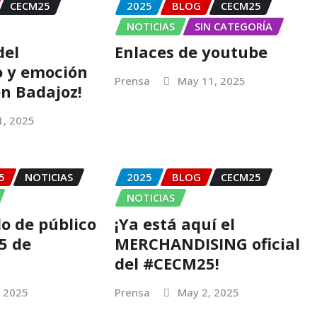
CECM25
2025
BLOG
CECM25
NOTICIAS
SIN CATEGORÍA
del
Enlaces de youtube
 y emoción
Prensa
May 11, 2025
n Badajoz!
1, 2025
5
NOTICIAS
2025
BLOG
CECM25
NOTICIAS
do de público
¡Ya está aquí el
5 de
MERCHANDISING oficial
del #CECM25!
, 2025
Prensa
May 2, 2025