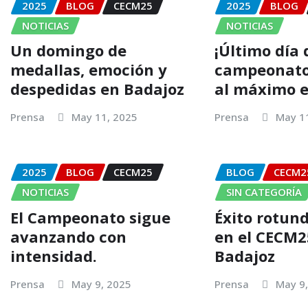
2025
BLOG
CECM25
2025
BLOG
NOTICIAS
NOTICIAS
Un domingo de
¡Último día 
medallas, emoción y
campeonato
despedidas en Badajoz
al máximo e
Prensa
May 11, 2025
Prensa
May 1
2025
BLOG
CECM25
BLOG
CECM2
NOTICIAS
SIN CATEGORÍA
El Campeonato sigue
Éxito rotun
avanzando con
en el CECM2
intensidad.
Badajoz
Prensa
May 9, 2025
Prensa
May 9