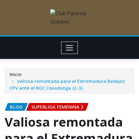
Inicio
Valiosa remontada para el Extremadura Badajoz
CPV ante el RGC Covadonga (2-3)
BLOG
SUPERLIGA FEMENINA 2
Valiosa remontada
para el Extremadura