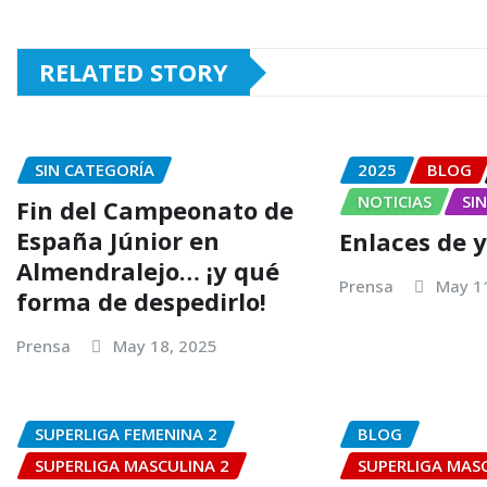
RELATED STORY
SIN CATEGORÍA
2025
BLOG
NOTICIAS
SI
Fin del Campeonato de
España Júnior en
Enlaces de 
Almendralejo… ¡y qué
Prensa
May 1
forma de despedirlo!
Prensa
May 18, 2025
SUPERLIGA FEMENINA 2
BLOG
SUPERLIGA MASCULINA 2
SUPERLIGA MAS