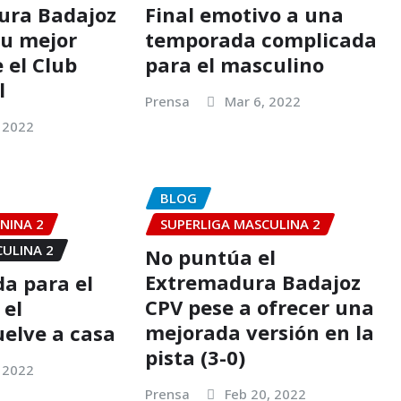
ura Badajoz
Final emotivo a una
su mejor
temporada complicada
 el Club
para el masculino
l
Prensa
Mar 6, 2022
 2022
BLOG
NINA 2
SUPERLIGA MASCULINA 2
CULINA 2
No puntúa el
Extremadura Badajoz
da para el
CPV pese a ofrecer una
 el
mejorada versión en la
elve a casa
pista (3-0)
 2022
Prensa
Feb 20, 2022