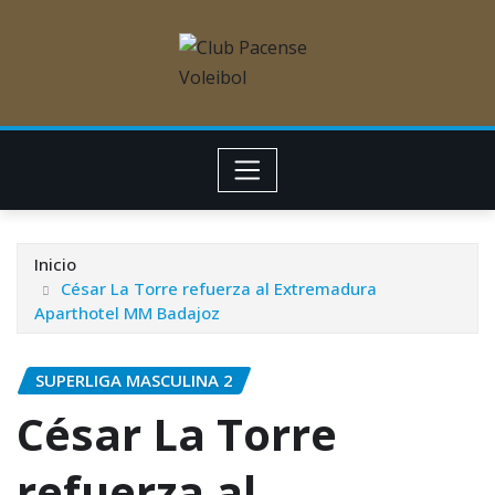
Inicio
César La Torre refuerza al Extremadura
Aparthotel MM Badajoz
SUPERLIGA MASCULINA 2
César La Torre
refuerza al