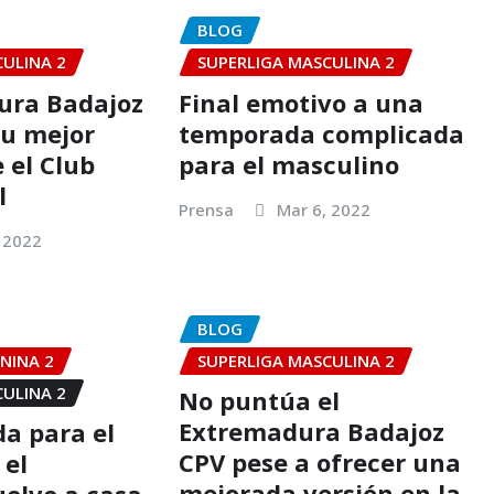
BLOG
CULINA 2
SUPERLIGA MASCULINA 2
ura Badajoz
Final emotivo a una
su mejor
temporada complicada
 el Club
para el masculino
l
Prensa
Mar 6, 2022
 2022
BLOG
NINA 2
SUPERLIGA MASCULINA 2
CULINA 2
No puntúa el
Extremadura Badajoz
da para el
CPV pese a ofrecer una
 el
mejorada versión en la