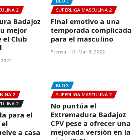
BLOG
CULINA 2
SUPERLIGA MASCULINA 2
ura Badajoz
Final emotivo a una
su mejor
temporada complicada
 el Club
para el masculino
l
Prensa
Mar 6, 2022
 2022
BLOG
NINA 2
SUPERLIGA MASCULINA 2
CULINA 2
No puntúa el
Extremadura Badajoz
da para el
CPV pese a ofrecer una
 el
mejorada versión en la
elve a casa