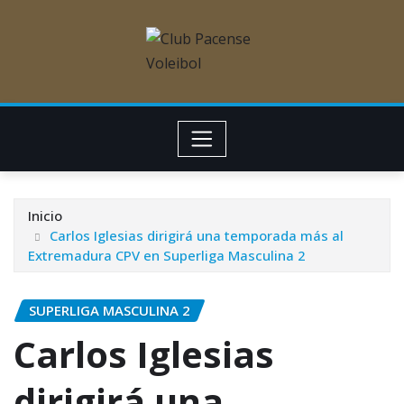
Inicio
Carlos Iglesias dirigirá una temporada más al
Extremadura CPV en Superliga Masculina 2
SUPERLIGA MASCULINA 2
Carlos Iglesias
dirigirá una