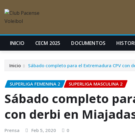
INICIO
CECM 2025
DOCUMENTOS
HISTORI
Inicio
Sábado completo para el Extremadura CPV con de
SUPERLIGA FEMENINA 2
SUPERLIGA MASCULINA 2
Sábado completo par
con derbi en Miajadas
Prensa
Feb 5, 2020
0