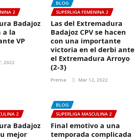
BLOG
NINA 2
SUPERLIGA FEMENINA 2
ura Badajoz
Las del Extremadura
 a la
Badajoz CPV se hacen
ante VP
con una importante
victoria en el derbi ante
el Extremadura Arroyo
7, 2022
(2-3)
Prensa
Mar 12, 2022
BLOG
CULINA 2
SUPERLIGA MASCULINA 2
ura Badajoz
Final emotivo a una
su mejor
temporada complicada