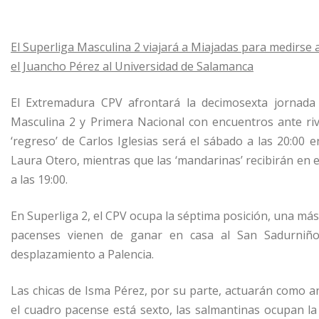
El Superliga Masculina 2 viajará a Miajadas para medirse 
el Juancho Pérez al Universidad de Salamanca
El Extremadura CPV afrontará la decimosexta jornada 
Masculina 2 y Primera Nacional con encuentros ante riv
‘regreso’ de Carlos Iglesias será el sábado a las 20:00
Laura Otero, mientras que las ‘mandarinas’ recibirán en 
a las 19:00.
En Superliga 2, el CPV ocupa la séptima posición, una más
pacenses vienen de ganar en casa al San Sadurniñ
desplazamiento a Palencia.
Las chicas de Isma Pérez, por su parte, actuarán como a
el cuadro pacense está sexto, las salmantinas ocupan l