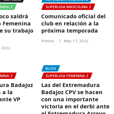
NINA 2
SUPERLIGA MASCULINA 2
oco saldrá
Comunicado oficial del
a Femenina
club en relación a la
e su trabajo
próxima temporada
Prensa
May 17, 2022
, 2022
BLOG
NINA 2
SUPERLIGA FEMENINA 2
ura Badajoz
Las del Extremadura
 a la
Badajoz CPV se hacen
ante VP
con una importante
victoria en el derbi ante
el Extremadura Arroyo