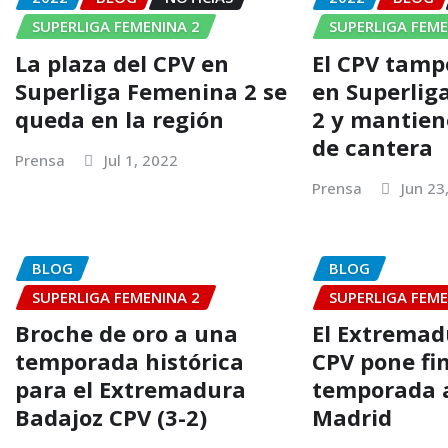
SUPERLIGA FEMENINA 2
SUPERLIGA FEME
La plaza del CPV en
El CPV tamp
Superliga Femenina 2 se
en Superlig
queda en la región
2 y mantien
de cantera
Prensa
Jul 1, 2022
Prensa
Jun 23
BLOG
BLOG
SUPERLIGA FEMENINA 2
SUPERLIGA FEME
Broche de oro a una
El Extremad
temporada histórica
CPV pone fin
para el Extremadura
temporada 
Badajoz CPV (3-2)
Madrid