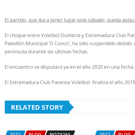
El partido, que iba a tener lugar este sábado, queda apla
El choque entre Voleibol Dumbría y Extremadura Club Pace
Pabellón Municipal ‘O Conco’, ha sido suspendido debido a
península durante las últimas fechas.
El encuentro se disputará ya en el año 2020 en una fecha
El Extremadura Club Pacense Voleibol
finaliza el año 201
RELATED STORY
2022
BLOG
NOTICIAS
2022
BLOG