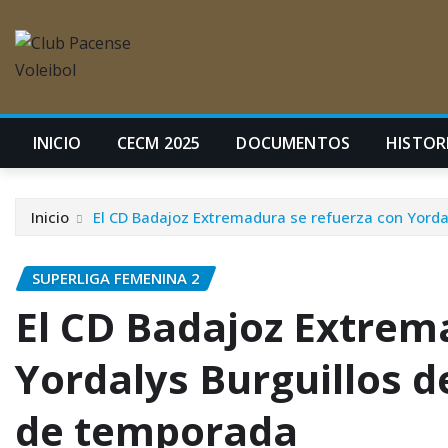
INICIO
CECM 2025
DOCUMENTOS
HISTORI
Inicio
El CD Badajoz Extremadura se refuerza con Yordal
SUPERLIGA FEMENINA 2
El CD Badajoz Extrem
Yordalys Burguillos d
de temporada