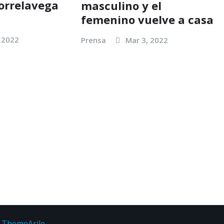
Torrelavega
masculino y el
femenino vuelve a casa
 2022
Prensa
Mar 3, 2022
r
ThemeArile